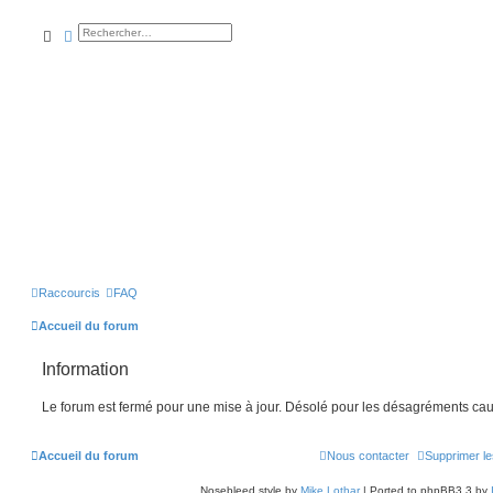
rechercher
recherche
avancée
Raccourcis
FAQ
Accueil du forum
Information
Le forum est fermé pour une mise à jour. Désolé pour les désagréments cau
Accueil du forum
Nous contacter
Supprimer le
Nosebleed style by
Mike Lothar
| Ported to phpBB3.3 by