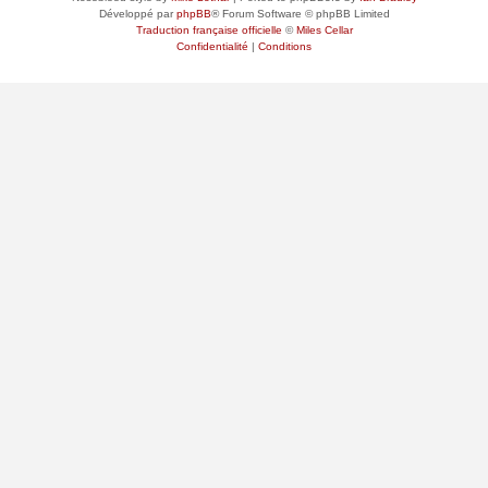
Développé par
phpBB
® Forum Software © phpBB Limited
Traduction française officielle
©
Miles Cellar
Confidentialité
|
Conditions