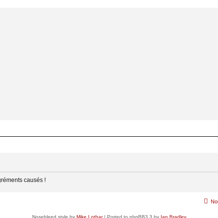
gréments causés !
No
Nosebleed style by
Mike Lothar
| Ported to phpBB3.3 by
Ian Bradley