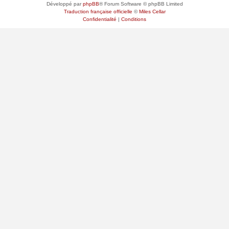
Développé par
phpBB
® Forum Software © phpBB Limited
Traduction française officielle
©
Miles Cellar
Confidentialité
|
Conditions