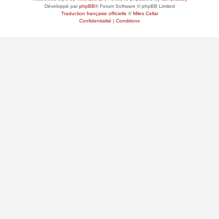
Développé par
phpBB
® Forum Software © phpBB Limited
Traduction française officielle
©
Miles Cellar
Confidentialité
|
Conditions