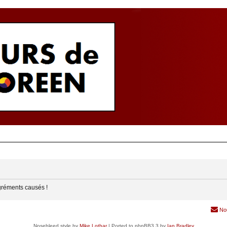
gréments causés !
No
Nosebleed style by
Mike Lothar
| Ported to phpBB3.3 by
Ian Bradley