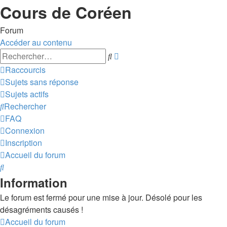
Cours de Coréen
Forum
Accéder au contenu
Recherche
Rechercher
avancée
Raccourcis
Sujets sans réponse
Sujets actifs
Rechercher
FAQ
Connexion
Inscription
Accueil du forum
Rechercher
Information
Le forum est fermé pour une mise à jour. Désolé pour les
désagréments causés !
Accueil du forum