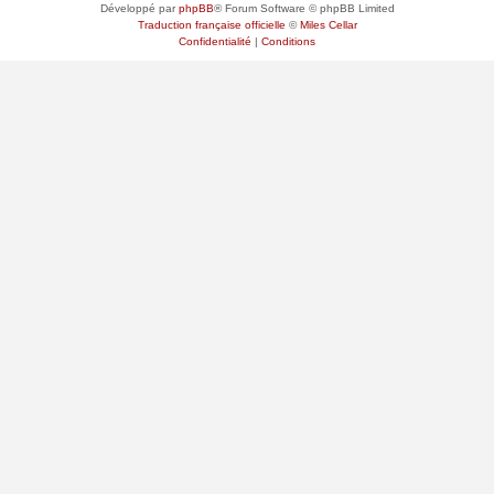
Développé par
phpBB
® Forum Software © phpBB Limited
Traduction française officielle
©
Miles Cellar
Confidentialité
|
Conditions