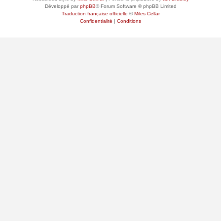
Développé par
phpBB
® Forum Software © phpBB Limited
Traduction française officielle
©
Miles Cellar
Confidentialité
|
Conditions