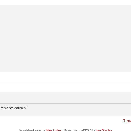
gréments causés !
No
Nosebleed style by
Mike Lothar
| Ported to phpBB3.3 by
Ian Bradley