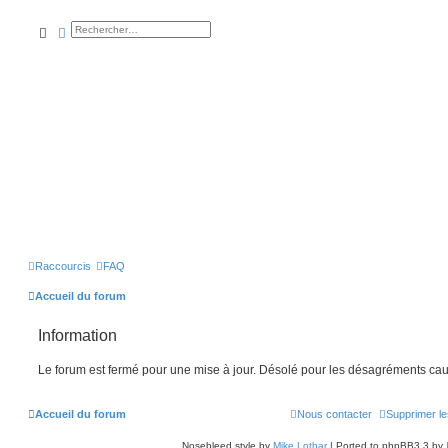
rechercher
recherche
avancée
Raccourcis
FAQ
Accueil du forum
Information
Le forum est fermé pour une mise à jour. Désolé pour les désagréments cau
Accueil du forum
Nous contacter
Supprimer le
Nosebleed style by
Mike Lothar
| Ported to phpBB3.3 by