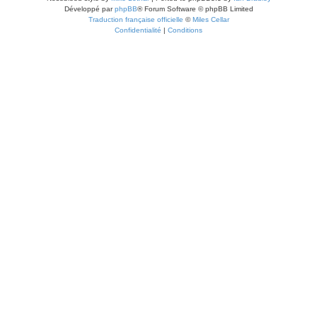
Développé par
phpBB
® Forum Software © phpBB Limited
Traduction française officielle
©
Miles Cellar
Confidentialité
|
Conditions