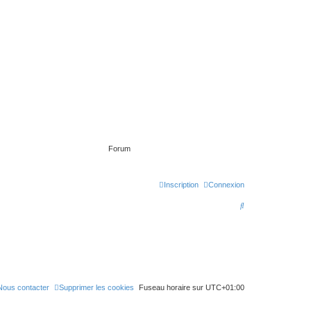
Forum
Inscription
Connexion
R
e
c
h
e
Nous contacter
Supprimer les cookies
Fuseau horaire sur
UTC+01:00
r
c