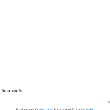
gréments causés !
Nosebleed style by
Mike Lothar
| Ported to phpBB3.3 by
Ian Bradley