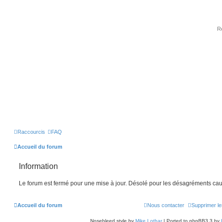
Raccourcis
FAQ
Accueil du forum
Information
Le forum est fermé pour une mise à jour. Désolé pour les désagréments cau
Accueil du forum
Nous contacter
Supprimer le
Nosebleed style by
Mike Lothar
| Ported to phpBB3.3 by