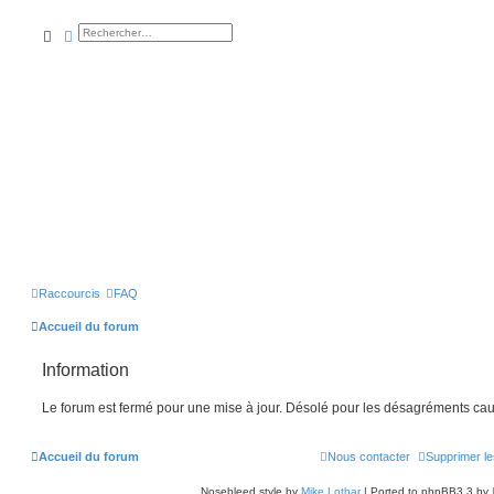
rechercher
recherche
avancée
Raccourcis
FAQ
Accueil du forum
Information
Le forum est fermé pour une mise à jour. Désolé pour les désagréments cau
Accueil du forum
Nous contacter
Supprimer le
Nosebleed style by
Mike Lothar
| Ported to phpBB3.3 by