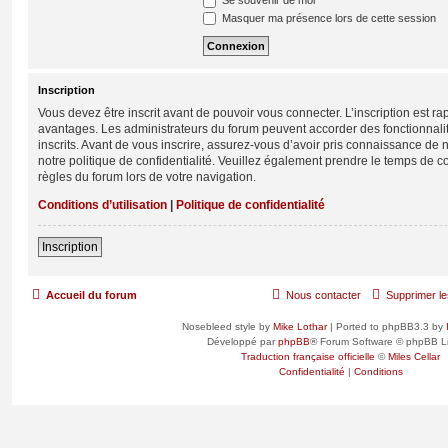
Se souvenir de moi
Masquer ma présence lors de cette session
Inscription
Vous devez être inscrit avant de pouvoir vous connecter. L’inscription est r
avantages. Les administrateurs du forum peuvent accorder des fonctionnalit
inscrits. Avant de vous inscrire, assurez-vous d’avoir pris connaissance de no
notre politique de confidentialité. Veuillez également prendre le temps de co
règles du forum lors de votre navigation.
Conditions d’utilisation
|
Politique de confidentialité
Inscription
Accueil du forum
Nous contacter
Supprimer le
Nosebleed style by
Mike Lothar
| Ported to phpBB3.3 by
Développé par
phpBB
® Forum Software © phpBB L
Traduction française officielle
©
Miles Cellar
Confidentialité
|
Conditions