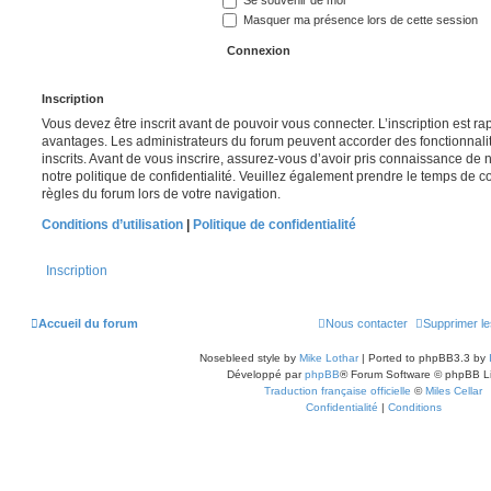
Se souvenir de moi
Masquer ma présence lors de cette session
Inscription
Vous devez être inscrit avant de pouvoir vous connecter. L’inscription est r
avantages. Les administrateurs du forum peuvent accorder des fonctionnalit
inscrits. Avant de vous inscrire, assurez-vous d’avoir pris connaissance de no
notre politique de confidentialité. Veuillez également prendre le temps de co
règles du forum lors de votre navigation.
Conditions d’utilisation
|
Politique de confidentialité
Inscription
Accueil du forum
Nous contacter
Supprimer le
Nosebleed style by
Mike Lothar
| Ported to phpBB3.3 by
Développé par
phpBB
® Forum Software © phpBB L
Traduction française officielle
©
Miles Cellar
Confidentialité
|
Conditions