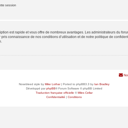
tte session
cription est rapide et vous offre de nombreux avantages. Les administrateurs du fo
ir pris connaissance de nos conditions d’utilisation et de notre politique de confide
n.
No
Nosebleed style by
Mike Lothar
| Ported to phpBB3.3 by
Ian Bradley
Développé par
phpBB
® Forum Software © phpBB Limited
Traduction française officielle
©
Miles Cellar
Confidentialité
|
Conditions