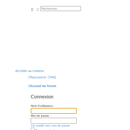
rechercher
recherche
avancée
Accéder au contenu
Raccourcis
FAQ
Accueil du forum
Connexion
Nom d’utilisateur :
Mot de passe :
J’ai oublié mon mot de passe