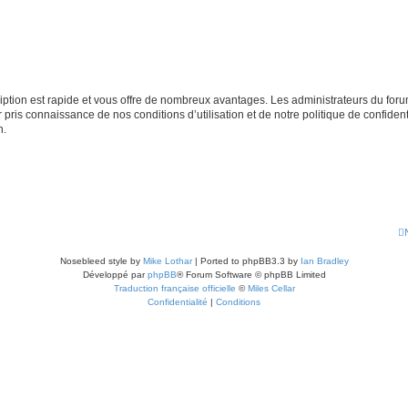
cription est rapide et vous offre de nombreux avantages. Les administrateurs du fo
ir pris connaissance de nos conditions d’utilisation et de notre politique de confide
n.
Nosebleed style by
Mike Lothar
| Ported to phpBB3.3 by
Ian Bradley
Développé par
phpBB
® Forum Software © phpBB Limited
Traduction française officielle
©
Miles Cellar
Confidentialité
|
Conditions