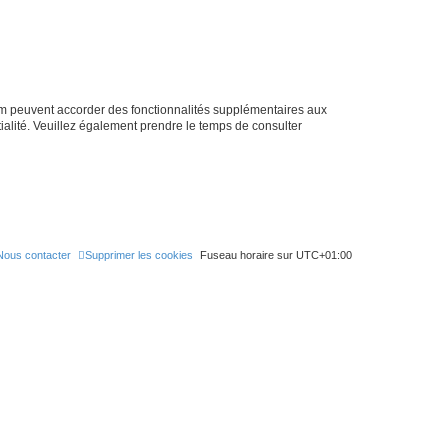
h
e
r
rum peuvent accorder des fonctionnalités supplémentaires aux
ntialité. Veuillez également prendre le temps de consulter
Nous contacter
Supprimer les cookies
Fuseau horaire sur
UTC+01:00