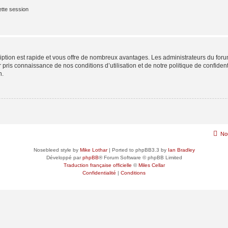
tte session
cription est rapide et vous offre de nombreux avantages. Les administrateurs du fo
ir pris connaissance de nos conditions d’utilisation et de notre politique de confide
n.
No
Nosebleed style by
Mike Lothar
| Ported to phpBB3.3 by
Ian Bradley
Développé par
phpBB
® Forum Software © phpBB Limited
Traduction française officielle
©
Miles Cellar
Confidentialité
|
Conditions