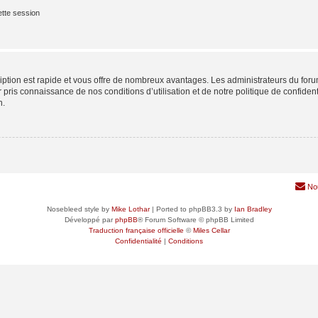
tte session
cription est rapide et vous offre de nombreux avantages. Les administrateurs du fo
ir pris connaissance de nos conditions d’utilisation et de notre politique de confide
n.
No
Nosebleed style by
Mike Lothar
| Ported to phpBB3.3 by
Ian Bradley
Développé par
phpBB
® Forum Software © phpBB Limited
Traduction française officielle
©
Miles Cellar
Confidentialité
|
Conditions