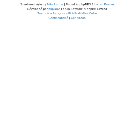
Nosebleed style by
Mike Lothar
| Ported to phpBB3.3 by
Ian Bradley
Développé par
phpBB
® Forum Software © phpBB Limited
Traduction française officielle
©
Miles Cellar
Confidentialité
|
Conditions