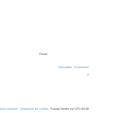
Forum
Inscription
Connexion
R
e
c
h
e
r
Nous contacter
Supprimer les cookies
Fuseau horaire sur
UTC+01:00
c