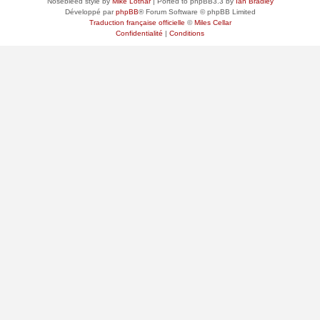
Nosebleed style by
Mike Lothar
| Ported to phpBB3.3 by
Ian Bradley
Développé par
phpBB
® Forum Software © phpBB Limited
Traduction française officielle
©
Miles Cellar
Confidentialité
|
Conditions