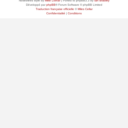
Nosebleed style by
Mike Lothar
| Ported to phpBB3.3 by
Ian Bradley
Développé par
phpBB
® Forum Software © phpBB Limited
Traduction française officielle
©
Miles Cellar
Confidentialité
|
Conditions