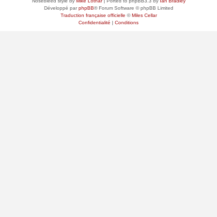
Nosebleed style by
Mike Lothar
| Ported to phpBB3.3 by
Ian Bradley
Développé par
phpBB
® Forum Software © phpBB Limited
Traduction française officielle
©
Miles Cellar
Confidentialité
|
Conditions