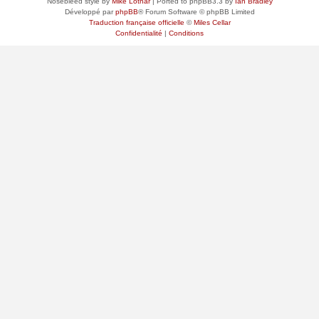
Nosebleed style by
Mike Lothar
| Ported to phpBB3.3 by
Ian Bradley
Développé par
phpBB
® Forum Software © phpBB Limited
Traduction française officielle
©
Miles Cellar
Confidentialité
|
Conditions