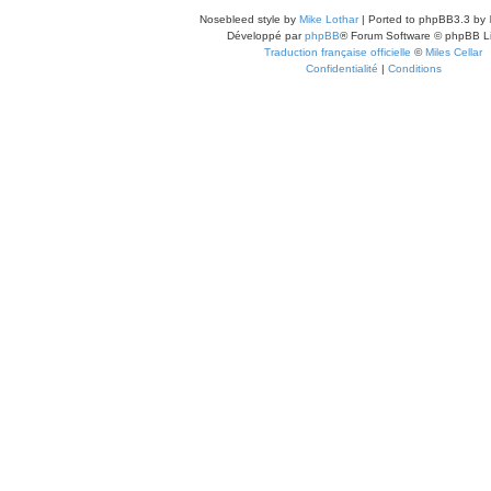
Nosebleed style by
Mike Lothar
| Ported to phpBB3.3 by
Développé par
phpBB
® Forum Software © phpBB L
Traduction française officielle
©
Miles Cellar
Confidentialité
|
Conditions