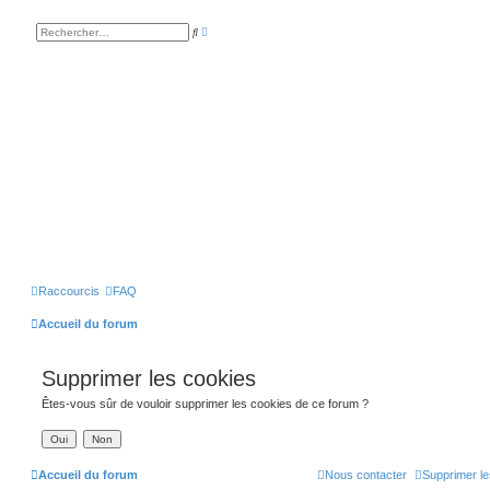
R
R
e
e
c
c
h
h
e
e
r
r
c
c
h
h
e
e
a
r
v
a
n
c
é
e
Raccourcis
FAQ
Accueil du forum
Supprimer les cookies
Êtes-vous sûr de vouloir supprimer les cookies de ce forum ?
Accueil du forum
Nous contacter
Supprimer le