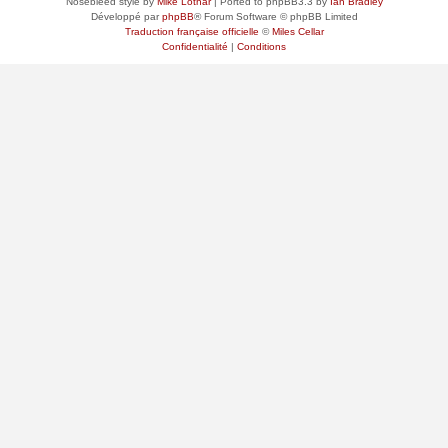
Nosebleed style by
Mike Lothar
| Ported to phpBB3.3 by
Ian Bradley
Développé par
phpBB
® Forum Software © phpBB Limited
Traduction française officielle
©
Miles Cellar
Confidentialité
|
Conditions