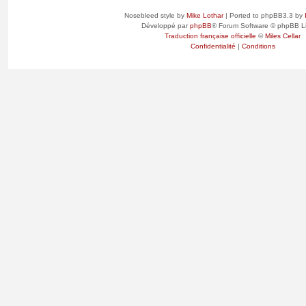
Nosebleed style by
Mike Lothar
| Ported to phpBB3.3 by
Développé par
phpBB
® Forum Software © phpBB L
Traduction française officielle
©
Miles Cellar
Confidentialité
|
Conditions