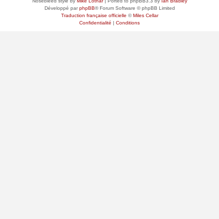
Nosebleed style by
Mike Lothar
| Ported to phpBB3.3 by
Ian Bradley
Développé par
phpBB
® Forum Software © phpBB Limited
Traduction française officielle
©
Miles Cellar
Confidentialité
|
Conditions