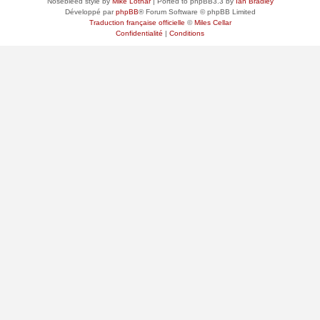
Nosebleed style by
Mike Lothar
| Ported to phpBB3.3 by
Ian Bradley
Développé par
phpBB
® Forum Software © phpBB Limited
Traduction française officielle
©
Miles Cellar
Confidentialité
|
Conditions