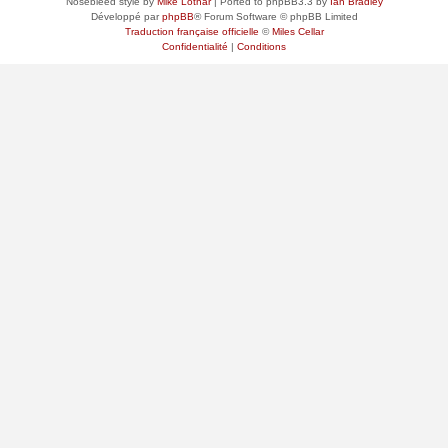
Nosebleed style by
Mike Lothar
| Ported to phpBB3.3 by
Ian Bradley
Développé par
phpBB
® Forum Software © phpBB Limited
Traduction française officielle
©
Miles Cellar
Confidentialité
|
Conditions