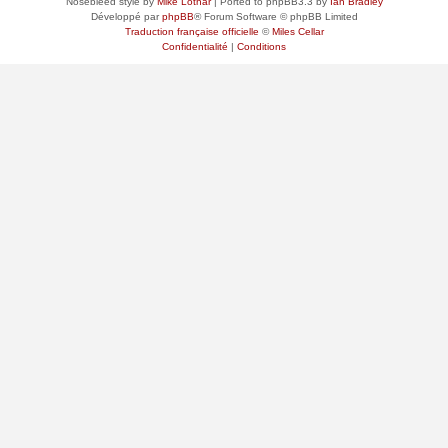
Nosebleed style by
Mike Lothar
| Ported to phpBB3.3 by
Ian Bradley
Développé par
phpBB
® Forum Software © phpBB Limited
Traduction française officielle
©
Miles Cellar
Confidentialité
|
Conditions