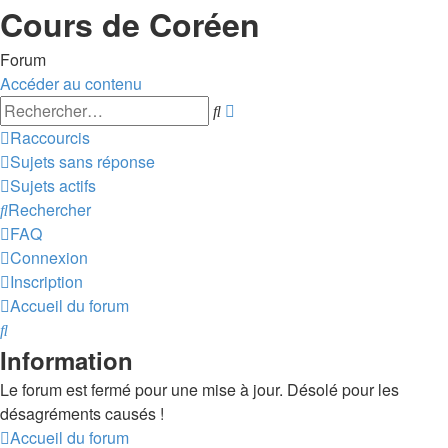
Cours de Coréen
Forum
Accéder au contenu
Recherche
Rechercher
avancée
Raccourcis
Sujets sans réponse
Sujets actifs
Rechercher
FAQ
Connexion
Inscription
Accueil du forum
Rechercher
Information
Le forum est fermé pour une mise à jour. Désolé pour les
désagréments causés !
Accueil du forum