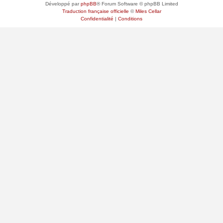
Développé par
phpBB
® Forum Software © phpBB Limited
Traduction française officielle
©
Miles Cellar
Confidentialité
|
Conditions