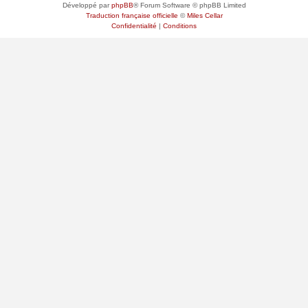
Développé par
phpBB
® Forum Software © phpBB Limited
Traduction française officielle
©
Miles Cellar
Confidentialité
|
Conditions