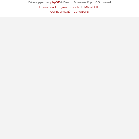
Développé par
phpBB
® Forum Software © phpBB Limited
Traduction française officielle
©
Miles Cellar
Confidentialité
|
Conditions