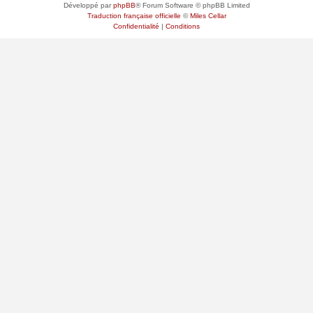
Développé par
phpBB
® Forum Software © phpBB Limited
Traduction française officielle
©
Miles Cellar
Confidentialité
|
Conditions