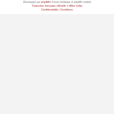
Développé par
phpBB
® Forum Software © phpBB Limited
Traduction française officielle
©
Miles Cellar
Confidentialité
|
Conditions