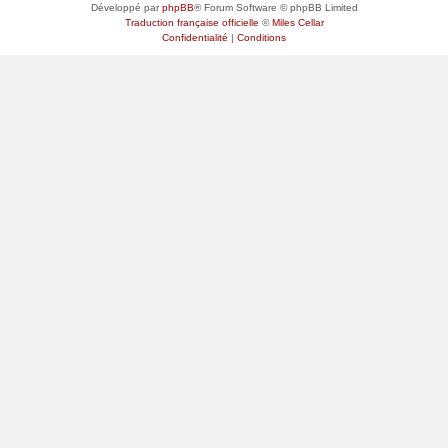
Développé par
phpBB
® Forum Software © phpBB Limited
Traduction française officielle
©
Miles Cellar
Confidentialité
|
Conditions