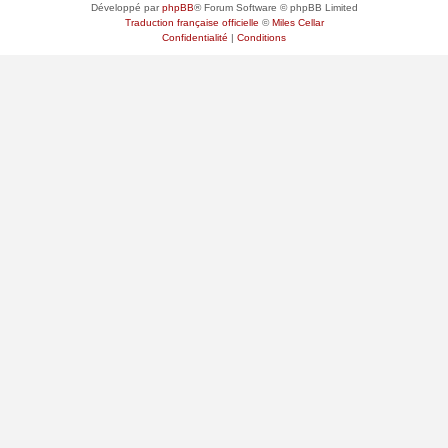
Développé par
phpBB
® Forum Software © phpBB Limited
Traduction française officielle
©
Miles Cellar
Confidentialité
|
Conditions