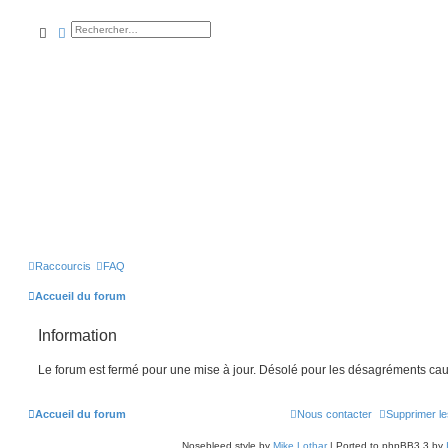
rechercher
recherche
avancée
Raccourcis
FAQ
Accueil du forum
Information
Le forum est fermé pour une mise à jour. Désolé pour les désagréments cau
Accueil du forum
Nous contacter
Supprimer le
Nosebleed style by
Mike Lothar
| Ported to phpBB3.3 by