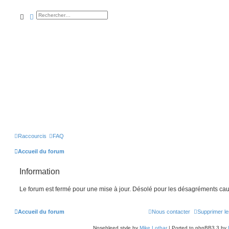
rechercher
recherche
avancée
Raccourcis
FAQ
Accueil du forum
Information
Le forum est fermé pour une mise à jour. Désolé pour les désagréments cau
Accueil du forum
Nous contacter
Supprimer le
Nosebleed style by
Mike Lothar
| Ported to phpBB3.3 by