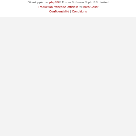
Développé par
phpBB
® Forum Software © phpBB Limited
Traduction française officielle
©
Miles Cellar
Confidentialité
|
Conditions