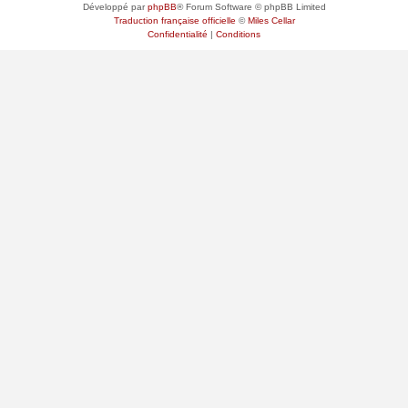
Développé par
phpBB
® Forum Software © phpBB Limited
Traduction française officielle
©
Miles Cellar
Confidentialité
|
Conditions