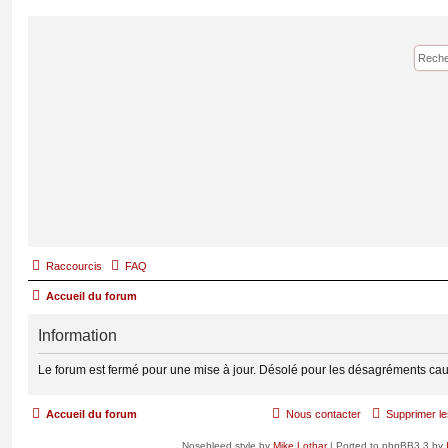
Raccourcis
FAQ
Accueil du forum
Information
Le forum est fermé pour une mise à jour. Désolé pour les désagréments cau
Accueil du forum
Nous contacter
Supprimer le
Nosebleed style by
Mike Lothar
| Ported to phpBB3.3 by