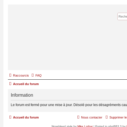
Raccourcis
FAQ
Accueil du forum
Information
Le forum est fermé pour une mise à jour. Désolé pour les désagréments cau
Accueil du forum
Nous contacter
Supprimer le
Nosebleed style by
Mike Lothar
| Ported to phpBB3.3 by