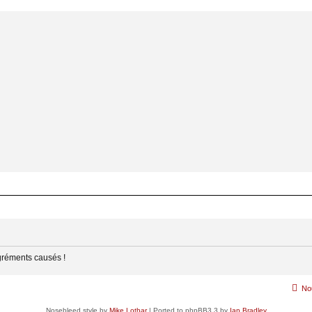
gréments causés !
No
Nosebleed style by
Mike Lothar
| Ported to phpBB3.3 by
Ian Bradley