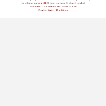
Développé par
phpBB
® Forum Software © phpBB Limited
Traduction française officielle
©
Miles Cellar
Confidentialité
|
Conditions