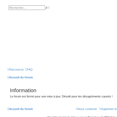
R
R
e
e
c
c
h
h
e
e
r
r
c
c
h
h
e
e
a
r
v
a
n
c
é
e
Raccourcis
FAQ
Accueil du forum
Information
Le forum est fermé pour une mise à jour. Désolé pour les désagréments causés !
Accueil du forum
Nous contacter
Supprimer le