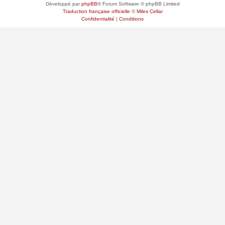
Développé par
phpBB
® Forum Software © phpBB Limited
Traduction française officielle
©
Miles Cellar
Confidentialité
|
Conditions