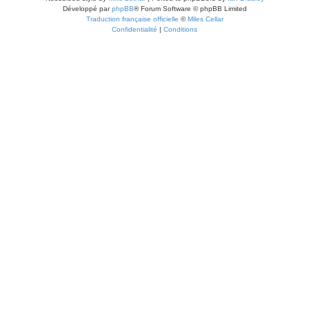
Développé par
phpBB
® Forum Software © phpBB Limited
Traduction française officielle
©
Miles Cellar
Confidentialité
|
Conditions