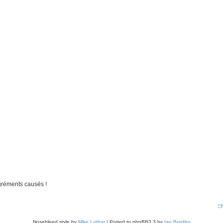
gréments causés !
Nosebleed style by
Mike Lothar
| Ported to phpBB3.3 by
Ian Bradley