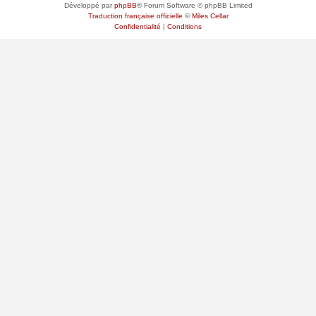
Développé par
phpBB
® Forum Software © phpBB Limited
Traduction française officielle
©
Miles Cellar
Confidentialité
|
Conditions