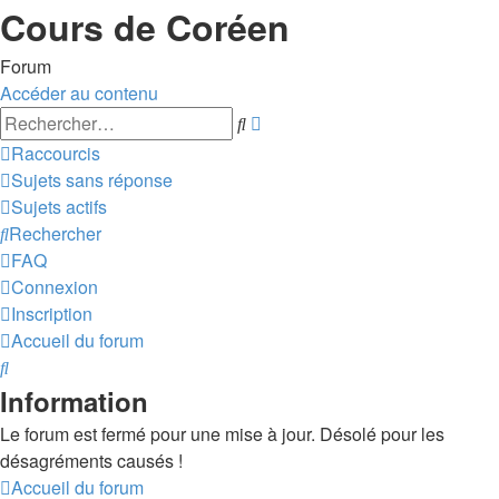
Cours de Coréen
Forum
Accéder au contenu
Recherche
Rechercher
avancée
Raccourcis
Sujets sans réponse
Sujets actifs
Rechercher
FAQ
Connexion
Inscription
Accueil du forum
Rechercher
Information
Le forum est fermé pour une mise à jour. Désolé pour les
désagréments causés !
Accueil du forum