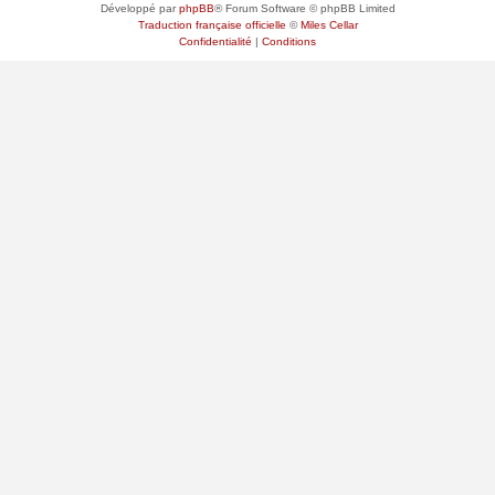
Développé par
phpBB
® Forum Software © phpBB Limited
Traduction française officielle
©
Miles Cellar
Confidentialité
|
Conditions